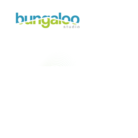
Alcanfores 29, Las Águilas, Álvaro
Obregón, CDMX CP 01710
info@bungaloo.mx