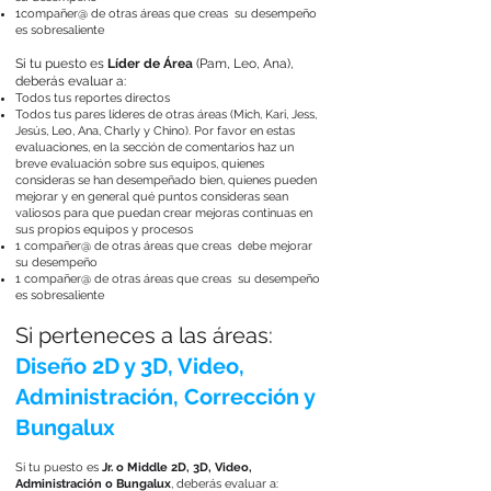
1compañer@ de otras áreas que creas su desempeño
es sobresaliente
Si tu puesto es
Líder de Área
(Pam, Leo, Ana),
deberás evaluar a:
Todos tus reportes directos
Todos tus pares líderes de otras áreas (Mich, Kari, Jess,
Jesús, Leo, Ana, Charly y Chino). Por favor en estas
evaluaciones, en la sección de comentarios haz un
breve evaluación sobre sus equipos, quienes
consideras se han desempeñado bien, quienes pueden
mejorar y en general qué puntos consideras sean
valiosos para que puedan crear mejoras continuas en
sus propios equipos y procesos
1 compañer@ de otras áreas que creas debe mejorar
su desempeño
1 compañer@ de otras áreas que creas su desempeño
es sobresaliente
Si perteneces a las áreas:
Diseño 2D y 3D, Video,
Administración, Corrección y
Bungalux
Si tu puesto es
Jr. o Middle 2D, 3D, Video,
Administración o Bungalux
, deberás evaluar a: