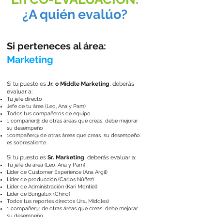
¿A quién evalúo?
Si perteneces al área:
Marketing
Si tu puesto es
Jr. o Middle Marketing
, deberás
evaluar a:
Tu jefe directo
Jefe de tu área (Leo, Ana y Pam)
Todos tus compañeros de equipo
1 compañer@ de otras áreas que creas debe mejorar
su desempeño
1compañer@ de otras áreas que creas su desempeño
es sobresaliente
Si tu puesto es
Sr. Marketing
, deberás evaluar a:
Tu jefe de área (Leo, Ana y Pam)
Líder de Customer Experience (Ana Argil)
Líder de producción (Carlos Núñez)
Líder de Administración (Kari Montiel)
Líder de Bungalux (Chino)
Todos tus reportes directos (Jrs., Middles)
1 compañer@ de otras áreas que creas debe mejorar
su desempeño