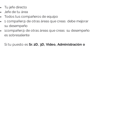
Tu jefe directo
Jefe de tu área
Todos tus compañeros de equipo
1 compañer@ de otras áreas que creas debe mejorar
su desempeño
1compañer@ de otras áreas que creas su desempeño
es sobresaliente
Si tu puesto es
Sr. 2D, 3D, Video, Administración o
Bungalux
, deberás evaluar a:
Tu(s) jefe(s) de área (Jess y Mich en caso de 2D)
Todos tus reportes directos (Jrs., Middles)
Líder de Marketing (Leo Calderón)
Líder de Customer Experience (Ana Argil)
1 compañer@ de otras áreas que creas debe mejorar
su desempeño
1compañer@ de otras áreas que creas su desempeño
es sobresaliente
Si tu puesto es
Líder de Área (Mich, Kari, Jess, Chino
y Jesús) 2D, 3D, Video, Administración o Bungalux
,
deberás evaluar a:
Todos tus reportes directos
Todos tus pares líderes de otras áreas (Mich, Kari, Jess,
Jesús, Leo, Ana, Charly y Chino). Por favor en estas
evaluaciones, en la sección de comentarios haz un
breve evaluación sobre sus equipos, quienes