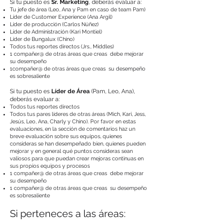
Si tu puesto es
Sr. Marketing
, deberás evaluar a:
Tu jefe de área (Leo, Ana y Pam en caso de team Pam)
Líder de Customer Experience (Ana Argil)
Líder de producción (Carlos Núñez)
Líder de Administración (Kari Montiel)
Líder de Bungalux (Chino)
Todos tus reportes directos (Jrs., Middles)
1 compañer@ de otras áreas que creas debe mejorar
su desempeño
1compañer@ de otras áreas que creas su desempeño
es sobresaliente
Si tu puesto es
Líder de Área
(Pam, Leo, Ana),
deberás evaluar a:
Todos tus reportes directos
Todos tus pares líderes de otras áreas (Mich, Kari, Jess,
Jesús, Leo, Ana, Charly y Chino). Por favor en estas
evaluaciones, en la sección de comentarios haz un
breve evaluación sobre sus equipos, quienes
consideras se han desempeñado bien, quienes pueden
mejorar y en general qué puntos consideras sean
valiosos para que puedan crear mejoras continuas en
sus propios equipos y procesos
1 compañer@ de otras áreas que creas debe mejorar
su desempeño
1 compañer@ de otras áreas que creas su desempeño
es sobresaliente
Si perteneces a las áreas: