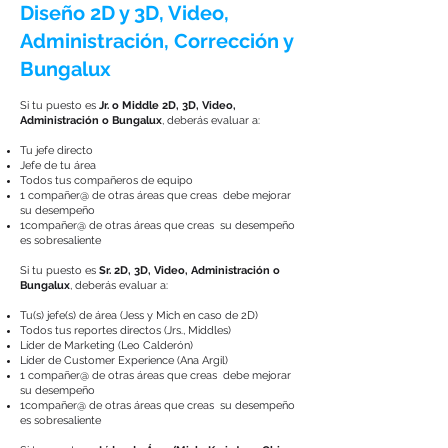
Diseño 2D y 3D, Video,
Administración, Corrección y
Bungalux
Si tu puesto es
Jr. o Middle 2D, 3D, Video,
Administración o Bungalux
, deberás evaluar a:
Tu jefe directo
Jefe de tu área
Todos tus compañeros de equipo
1 compañer@ de otras áreas que creas debe mejorar
su desempeño
1compañer@ de otras áreas que creas su desempeño
es sobresaliente
Si tu puesto es
Sr. 2D, 3D, Video, Administración o
Bungalux
, deberás evaluar a:
Tu(s) jefe(s) de área (Jess y Mich en caso de 2D)
Todos tus reportes directos (Jrs., Middles)
Líder de Marketing (Leo Calderón)
Líder de Customer Experience (Ana Argil)
1 compañer@ de otras áreas que creas debe mejorar
su desempeño
1compañer@ de otras áreas que creas su desempeño
es sobresaliente