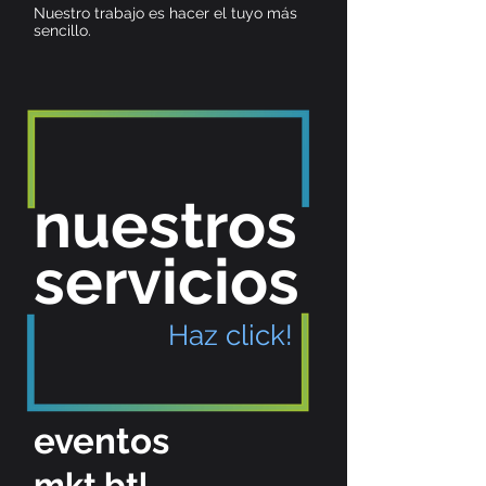
Nuestro trabajo es hacer el tuyo más
sencillo.
nuestros
servicios
Haz click!
eventos
mkt btl