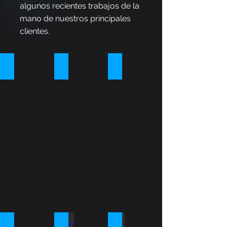
algunos recientes trabajos de la
mano de nuestros principales
clientes.
L'Oréal Lanzamiento Anthelios
Casa Pantene
Amazon Prime day
Lanzamiento
Casa
Lanzamiento
Anthelios
Pantene
Prime
Uv
day
Mune
P&G Pain Day
Amazon Conecta
Casa Cerave