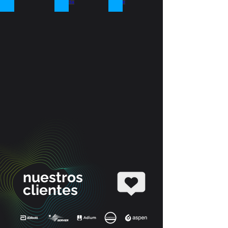
Painday
Amazon
Casa
Conecta
Cerave
nuestros
clientes