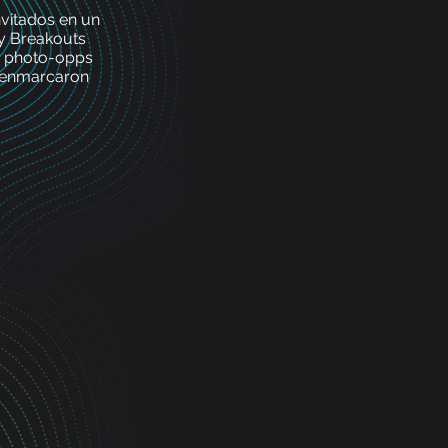
nvitados en un
 y Breakouts
es photo-opps
l enmarcaron