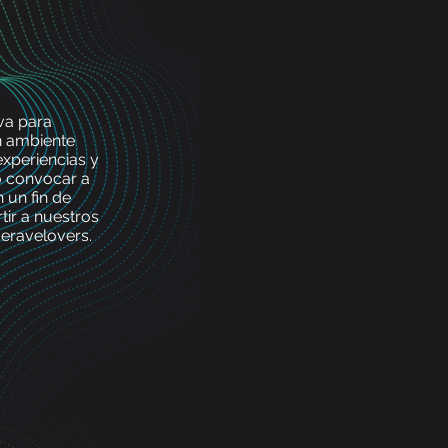
va para
n ambiente
xperiencias y
ó convocar a
 un fin de
ir a nuestros
ceravelovers.