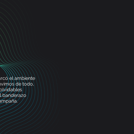
arcó el ambiente
uvimos de todo,
nolvidables
el banderazo
campaña.