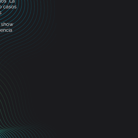
mos "La
o casos
s
y show
iencia