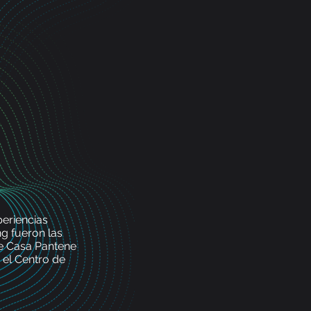
periencias
ng fueron las
de Casa Pantene
 el Centro de