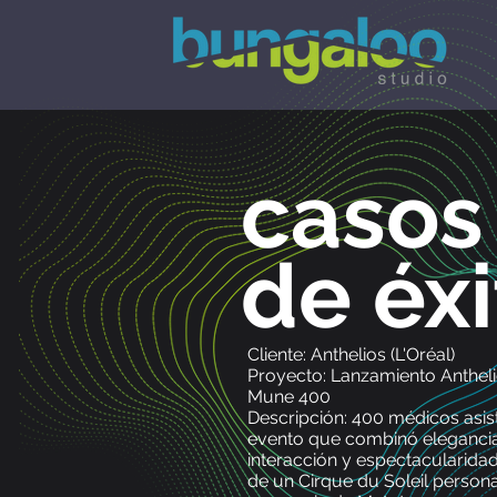
casos
de éxi
Cliente: Anthelios (L'Oréal)
Proyecto: Lanzamiento Anthel
Mune 400
Descripción: 400 médicos asis
evento que combinó elegancia
interacción y espectacularidad
de un Cirque du Soleil persona