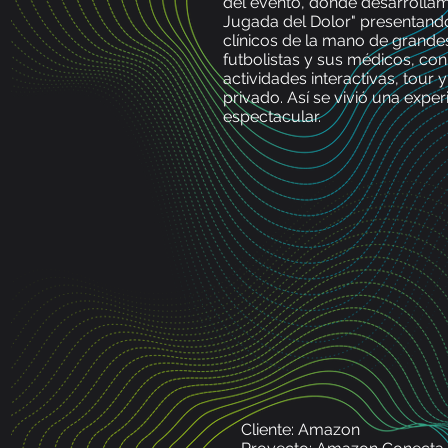
del evento, donde desarrolla
Jugada del Dolor" presentand
clínicos de la mano de grande
futbolistas y sus médicos, con
actividades interactivas, tour 
privado. Así se vivió una exper
espectacular.
Cliente: Amazon