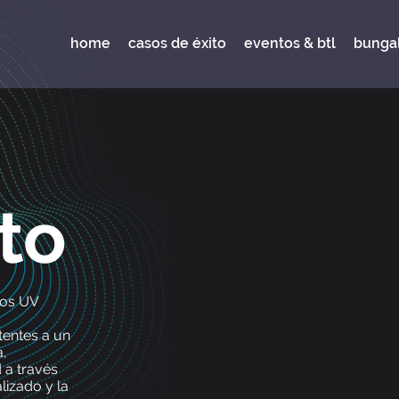
home
casos de éxito
eventos & btl
bunga
to
ios UV
tentes a un
,
 a través
lizado y la